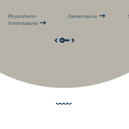
Physiotherm
Damensauna
Infrarotsauna