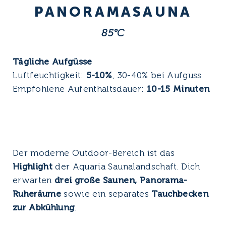
PANORAMA­SAUNA
85°C
Tägliche Aufgüsse
Tä
s
Luftfeuchtigkeit:
5-10%
, 30-40% bei Aufguss
Lu
en
Empfohlene Aufenthaltsdauer:
10-15 Minuten
Em
Der moderne Outdoor-Bereich ist das
Highlight
der Aquaria Saunalandschaft. Dich
erwarten
drei große Saunen, Panorama-
Ruheräume
sowie ein separates
Tauchbecken
zur Abkühlung
.