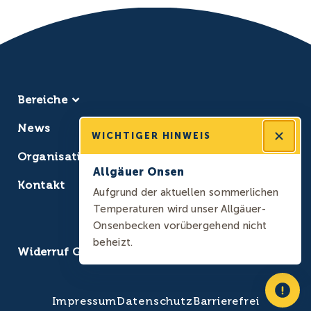
Bereiche
Sauna
News
Erlebnisbad
WICHTIGER HINWEIS
Massage
Organisation
Restaurant
Allgäuer Onsen
Jobs
Kontakt
Kontakt
Aufgrund der aktuellen sommerlichen
Temperaturen wird unser Allgäuer-
Download
Onsenbecken vorübergehend nicht
Gästepass
beheizt.
Widerruf Gutschein / Artikel
Impressum
Datenschutz
Barrierefrei